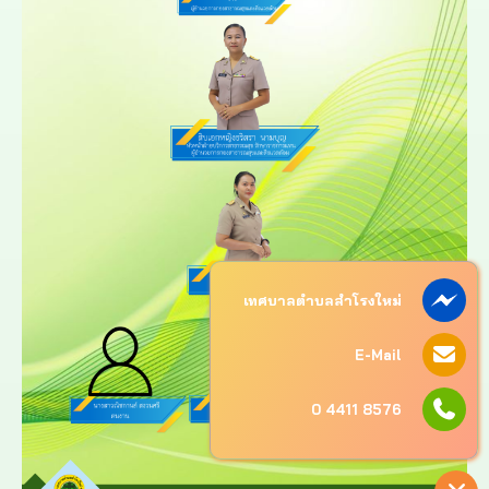
เทศบาลตำบลสำโรงใหม่
E-Mail
0 4411 8576