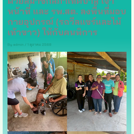
ด้วยสมาชิกสภาเทศบาล เจ้า
หน้าที่ และ รพ.สต. ลงพื้นที่มอบ
กายอุปกรณ์ (รถวีลแชร์และไม้
เท้าขาว) ให้กับคนพิการ
By
admin
/
1 ตุลาคม 2568